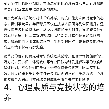
制定个性化的职业规划，并通过定期的心理辅导和生活管理帮助
球员在职业生涯中取得长期的成功。
阿贾克斯青训系统特别注重培养球员的抗压能力和面对竞争的心
态。青训学院里，年轻球员不仅在技战术层面得到全面提升，还
通过参与各种模拟比赛、承受高强度的压力训练，逐步塑造他们
的心理素质。阿贾克斯的教练团队特别关注每个球员的情感需
求，帮助他们克服成长过程中可能遇到的困难，确保球员能够在
高压环境下保持清醒头脑。
更重要的是，阿贾克斯青训系统还鼓励球员在场外保持健康的生
活方式。营养师、体能教练等专业团队为球员提供科学的饮食和
锻炼计划，确保他们在身体上始终保持最佳状态。阿贾克斯认
为，球员的职业生涯不仅仅是技术层面的积累，生活方式、心理
素质和个人兴趣同样对球员的成长有着至关重要的影响。
4、心理素质与竞技状态的培
养