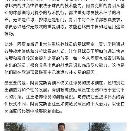
球比赛的胜负往往取决于球员的技术能力。阿贾克斯的青训从基
础的球感训练到复杂的战术执行，都注重对球员技术细节的培
养。无论是传球、控球还是射门，青训中每个细节都极具要求，
球员必须通过无数次的重复训练，才能在比赛中自如地运用这些
技巧。
此外，阿贾克斯还非常注重培养球员的足球智商。青训学院通过
各种战术演练和分析比赛的方式，让年轻球员了解如何通过快速
决策和精准传球来提升比赛的节奏。每一名从阿贾克斯青训系统
走出的球员，都会具备出色的战术意识和临场反应能力，这也是
他们能在欧洲顶级联赛中迅速适应并立足的原因。
最重要的是，阿贾克斯青训不仅关注球员的技术训练，还特别注
重创造力和个性的发展。青训教练鼓励球员在比赛中敢于尝试不
同的打法，注重培养球员的创新意识。与传统注重战术体系的青
训模式不同，阿贾克斯更注重如何激发球员的个人潜力，以便在
高强度的比赛中能够脱颖而出。