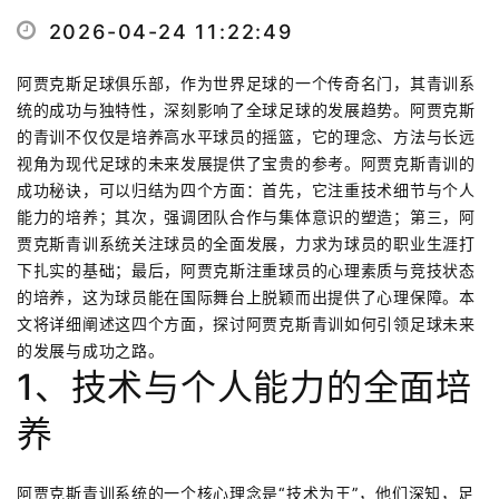
2026-04-24 11:22:49
阿贾克斯足球俱乐部，作为世界足球的一个传奇名门，其青训系
统的成功与独特性，深刻影响了全球足球的发展趋势。阿贾克斯
的青训不仅仅是培养高水平球员的摇篮，它的理念、方法与长远
视角为现代足球的未来发展提供了宝贵的参考。阿贾克斯青训的
成功秘诀，可以归结为四个方面：首先，它注重技术细节与个人
能力的培养；其次，强调团队合作与集体意识的塑造；第三，阿
贾克斯青训系统关注球员的全面发展，力求为球员的职业生涯打
下扎实的基础；最后，阿贾克斯注重球员的心理素质与竞技状态
的培养，这为球员能在国际舞台上脱颖而出提供了心理保障。本
文将详细阐述这四个方面，探讨阿贾克斯青训如何引领足球未来
的发展与成功之路。
1、技术与个人能力的全面培
养
阿贾克斯青训系统的一个核心理念是“技术为王”，他们深知，足