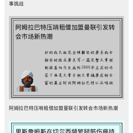
事挑战
阿姆拉巴特压哨租借加盟曼联引发转会市场新热潮