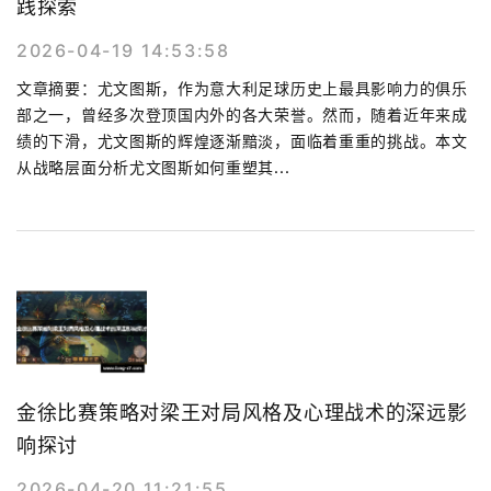
践探索
2026-04-19 14:53:58
文章摘要：尤文图斯，作为意大利足球历史上最具影响力的俱乐
部之一，曾经多次登顶国内外的各大荣誉。然而，随着近年来成
绩的下滑，尤文图斯的辉煌逐渐黯淡，面临着重重的挑战。本文
从战略层面分析尤文图斯如何重塑其...
金徐比赛策略对梁王对局风格及心理战术的深远影
响探讨
2026-04-20 11:21:55