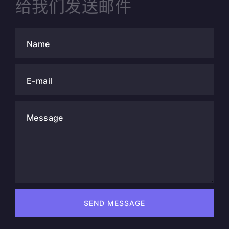
给我们发送邮件
Name
E-mail
Message
SEND MESSAGE