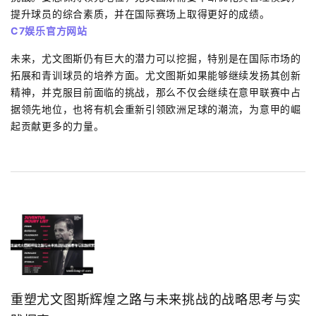
提升球员的综合素质，并在国际赛场上取得更好的成绩。
C7娱乐官方网站
未来，尤文图斯仍有巨大的潜力可以挖掘，特别是在国际市场的
拓展和青训球员的培养方面。尤文图斯如果能够继续发扬其创新
精神，并克服目前面临的挑战，那么不仅会继续在意甲联赛中占
据领先地位，也将有机会重新引领欧洲足球的潮流，为意甲的崛
起贡献更多的力量。
重塑尤文图斯辉煌之路与未来挑战的战略思考与实