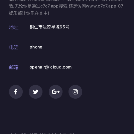
验,无论你是通过c7c7.app搜索,还是访问www.c7c7.app,C7
娱乐都让你乐在其中！
地址
铜仁市沈狡星域65号
电话
phone
邮箱
openair@icloud.com