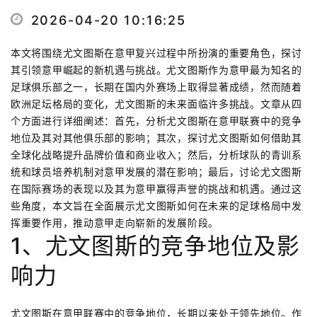
2026-04-20 10:16:25
本文将围绕尤文图斯在意甲复兴过程中所扮演的重要角色，探讨
其引领意甲崛起的新机遇与挑战。尤文图斯作为意甲最为知名的
足球俱乐部之一，长期在国内外赛场上取得显著成绩，然而随着
欧洲足坛格局的变化，尤文图斯的未来面临许多挑战。文章从四
个方面进行详细阐述：首先，分析尤文图斯在意甲联赛中的竞争
地位及其对其他俱乐部的影响；其次，探讨尤文图斯如何借助其
全球化战略提升品牌价值和商业收入；然后，分析球队的青训系
统和球员培养机制对意甲发展的潜在影响；最后，讨论尤文图斯
在国际赛场的表现以及其为意甲赢得声誉的挑战和机遇。通过这
些角度，本文旨在全面展示尤文图斯如何在未来的足球格局中发
挥重要作用，推动意甲走向崭新的发展阶段。
1、尤文图斯的竞争地位及影
响力
尤文图斯在意甲联赛中的竞争地位，长期以来处于领先地位。作