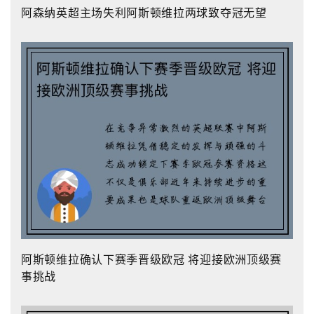
阿森纳英超主场失利阿斯顿维拉两球致夺冠无望
阿斯顿维拉确认下赛季晋级欧冠 将迎接欧洲顶级赛
事挑战