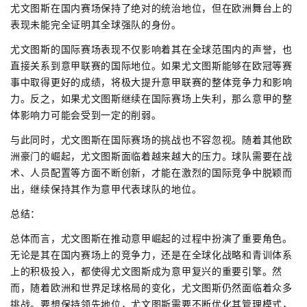
尤文图斯在国内赛场保持了绝对的统治地位，但在欧洲舞台上的
表现未能完全证明其全球强队的身份。
尤文图斯的国际赛场表现不仅影响着其在全球范围内的声誉，也
直接关系到意甲联赛的国际地位。如果尤文图斯能够在欧冠等赛
事中取得更好的成绩，将极大提升意甲联赛的整体竞争力和影响
力。反之，如果尤文图斯继续在国际赛场上失利，那么意甲的整
体影响力可能会受到一定的削弱。
与此同时，尤文图斯在国际赛场的挑战也不容忽视。随着其他欧
洲豪门的崛起，尤文图斯面临着越来越大的压力。球队需要在战
术、人员配置等方面不断创新，才能在激烈的国际竞争中脱颖而
出，继续保持其作为意甲代表球队的地位。
总结：
总体而言，尤文图斯在推动意甲崛起的过程中扮演了重要角色。
无论是其在国内赛场上的竞争力，还是在全球化战略和青训体系
上的积极投入，都使得尤文图斯成为意甲复兴的重要引擎。然
而，随着欧洲和世界足球格局的变化，尤文图斯仍然面临着众多
挑战。要想保持领先地位，尤文图斯需要不断优化其管理模式，