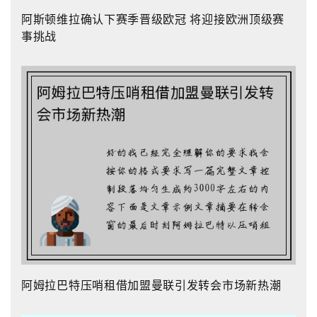
阿斯顿维拉确认下赛季晋级欧冠 将迎接欧洲顶级赛
事挑战
阿姆拉巴特压哨租借加盟曼联引发转会市场新热潮