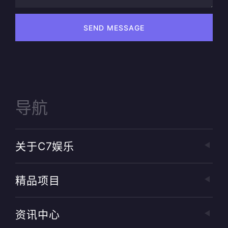
SEND MESSAGE
导航
关于c7娱乐
精品项目
资讯中心