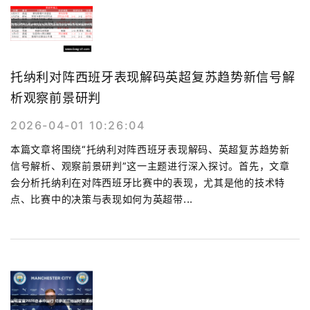
托纳利对阵西班牙表现解码英超复苏趋势新信号解
析观察前景研判
2026-04-01 10:26:04
本篇文章将围绕“托纳利对阵西班牙表现解码、英超复苏趋势新
信号解析、观察前景研判”这一主题进行深入探讨。首先，文章
会分析托纳利在对阵西班牙比赛中的表现，尤其是他的技术特
点、比赛中的决策与表现如何为英超带...