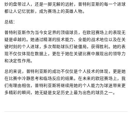
妙的盘带过人，还是一脚无解的远射，普特利亚斯的每一个进球
都让人记忆犹新，成为赛场上的英雄人物。
总结：
普特利亚斯作为当今女足界的顶级球员，在欧冠赛场上的表现无
疑是卓越的。她通过精湛的技术能力、全能的战术地位以及在关
键时刻的个人进球，多次帮助球队打破僵局，获得胜利。她的表
现不仅仅体现在数据上，更在于她在关键比赛中展现出的领导力
和决定性作用。
总的来说，普特利亚斯的成功不仅仅是个人技术的体现，更是她
在比赛中冷静思考和临场反应的结果。在未来的欧冠赛场上，我
们有理由相信，普特利亚斯将继续用她的个人能力为球迷带来更
多精彩的瞬间，她无疑是女足历史上最为出色的球员之一。