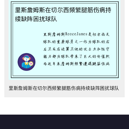
里斯詹姆斯在切尔西频繁腿筋伤病持续缺阵困扰球队