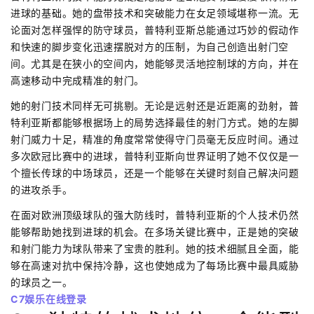
进球的基础。她的盘带技术和突破能力在女足领域堪称一流。无
论面对怎样强悍的防守球员，普特利亚斯总能通过巧妙的假动作
和快速的脚步变化迅速摆脱对方的压制，为自己创造出射门空
间。尤其是在狭小的空间内，她能够灵活地控制球的方向，并在
高速移动中完成精准的射门。
她的射门技术同样无可挑剔。无论是远射还是近距离的劲射，普
特利亚斯都能够根据场上的局势选择最佳的射门方式。她的左脚
射门威力十足，精准的角度常常使得守门员毫无反应时间。通过
多次欧冠比赛中的进球，普特利亚斯向世界证明了她不仅仅是一
个擅长传球的中场球员，还是一个能够在关键时刻自己解决问题
的进攻杀手。
在面对欧洲顶级球队的强大防线时，普特利亚斯的个人技术仍然
能够帮助她找到进球的机会。在多场关键比赛中，正是她的突破
和射门能力为球队带来了宝贵的胜利。她的技术细腻且全面，能
够在高速对抗中保持冷静，这也使她成为了每场比赛中最具威胁
的球员之一。
C7娱乐在线登录