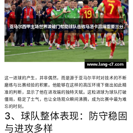
这一进球的产生，并非偶然，而是源于亚马尔平时对技术的不断
磨练与比赛经验的积累。他能够在这样的高压环境下做出如此精
准的判断，显示了他在进攻端的独特天赋。这粒进球为球队打破
僵局，稳定了士气，也让全场观众瞬间沸腾，成为比赛中最为难
忘的时刻。
3、球队整体表现：防守稳固
与进攻多样