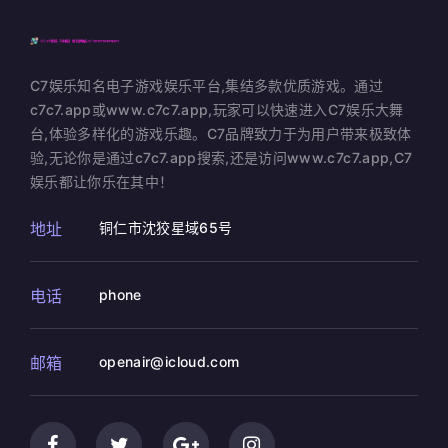
C7娱乐知名电子游戏娱乐平台,集结多款优质游戏。通过
c7c7.app或www.c7c7.app,玩家可以快速进入C7娱乐大舞
台,体验多样化的游戏乐趣。C7品牌致力于为用户带来极致体
验,无论你是通过c7c7.app搜索,还是访问www.c7c7.app,C7
娱乐都让你乐在其中！
地址
铜仁市沈狡星域65号
电话
phone
邮箱
openair@icloud.com