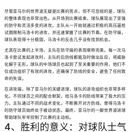
尽管亚马尔的世界波无疑是比赛的亮点，但不可忽视的是，球队
的整体表现也非常出色。从开场到比赛结束，球队展现出了坚强
的防守和灵活多变的进攻。主队从一开始就通过积极的高压逼抢
试图限制马洛卡的进攻，并迅速掌握了比赛的节奏。在防守端，
球队表现得十分稳固，马洛卡的反击几乎没有找到机会。
尤其在比赛的上半场，主队在防守端的表现堪称完美。每一次马
洛卡尝试发起进攻时，主队的后防线都能及时做出反应，将威胁
化解于无形。球队的中场球员也起到了至关重要的作用，他们不
仅成功组织了有效的进攻，还确保了防线的安全，避免了任何致
命的失误。
在进攻端，除了亚马尔的关键进球，球队的进攻组织也非常多样
化。不同球员之间的配合默契，给马洛卡的防线带来了极大的压
力。主队通过不同的战术变化，不断撕开对方防线，使得马洛卡
的防守球员始终处于被动状态。最终，亚马尔的一脚世界波进球
帮助球队牢牢控制了比赛的主动权。
4、胜利的意义：对球队士气