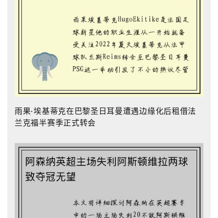
雨果·埃基蒂克在巴黎圣日耳曼遭遇边缘化后租借法
兰克福半赛季正式转会