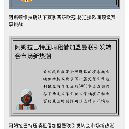
阿斯顿维拉确认下赛季晋级欧冠 将迎接欧洲顶级赛
事挑战
阿姆拉巴特压哨租借加盟曼联引发转会市场新热潮