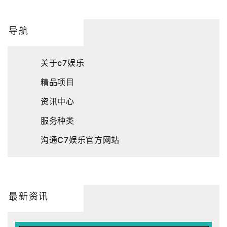
导航
关于c7娱乐
精品项目
资讯中心
服务种类
沟通C7娱乐官方网站
最新资讯