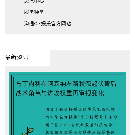
资讯中心
服务种类
沟通C7娱乐官方网站
最新资讯