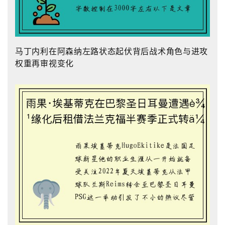
马丁内利在阿森纳左路状态起伏背后战术角色与进攻
权重再审视变化