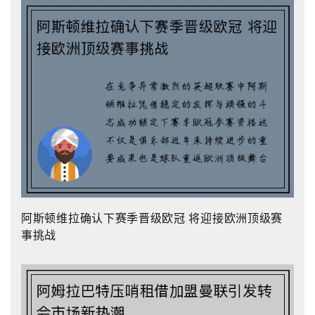
阿斯顿维拉确认下赛季晋级欧冠 将迎接欧洲顶级赛
事挑战