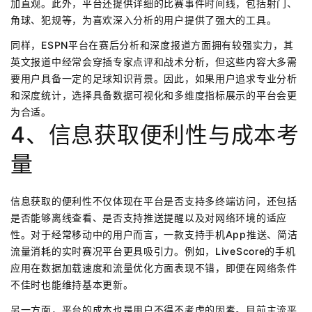
加直观。此外，平台还提供详细的比赛事件时间线，包括射门、
角球、犯规等，为喜欢深入分析的用户提供了强大的工具。
同样，ESPN平台在赛后分析和深度报道方面拥有较强实力，其
英文报道中经常会穿插专家点评和战术分析，但这些内容大多需
要用户具备一定的足球知识背景。因此，如果用户追求专业分析
和深度统计，选择具备数据可视化和多维度指标展示的平台会更
为合适。
4、信息获取便利性与成本考
量
信息获取的便利性不仅体现在平台是否支持多终端访问，还包括
是否能够离线查看、是否支持推送提醒以及对网络环境的适应
性。对于经常移动中的用户而言，一款支持手机App推送、简洁
流量消耗的实时赛况平台更具吸引力。例如，LiveScore的手机
应用在数据加载速度和流量优化方面表现不错，即便在网络条件
不佳时也能维持基本更新。
另一方面，平台的成本也是用户不得不考虑的因素。目前主流平