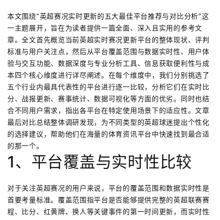
本文围绕“英超赛况实时更新的五大最佳平台推荐与对比分析”这
一主题展开，旨在为读者提供一篇全面、深入且实用的参考文
章。全文首先概览当前英超实时赛况更新平台的整体现状、评判
标准与用户关注点，然后从平台覆盖范围与数据实时性、用户体
验与交互功能、数据深度与专业分析工具、信息获取便利性与成
本四个核心维度进行详尽阐述。在每个维度中，我们分别挑选了
五个行业内最具代表性的平台进行逐一比较，分析它们在实时比
分、战报更新、赛事统计、数据可视化等方面的优劣。同时也结
合不同用户需求，指出各平台在特定使用场景下的适应性。文章
最后对比总结整体调研发现，为不同类型的英超球迷提出个性化
的选择建议，帮助他们在海量的体育资讯平台中快速找到最合适
的那一个。
1、平台覆盖与实时性比较
对于关注英超赛况的用户来说，平台的覆盖范围和数据实时性是
首要考量标准。覆盖范围指平台是否能够提供完整的英超联赛赛
程、比分、红黄牌、换人等关键事件的第一时间更新，而实时性