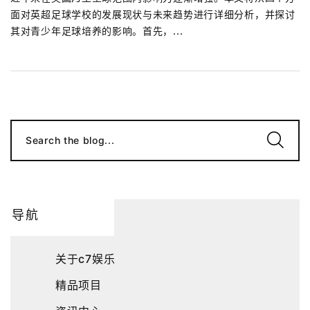
面对英超足球学校的发展现状与未来趋势进行详细分析，并探讨
其对青少年足球培养的影响。首先，...
Search the blog...
导航
关于c7娱乐
精品项目