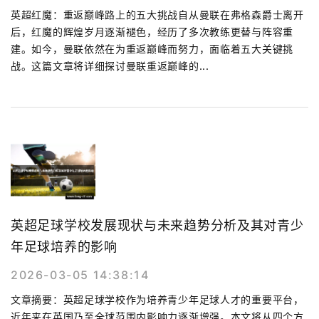
英超红魔：重返巅峰路上的五大挑战自从曼联在弗格森爵士离开
后，红魔的辉煌岁月逐渐褪色，经历了多次教练更替与阵容重
建。如今，曼联依然在为重返巅峰而努力，面临着五大关键挑
战。这篇文章将详细探讨曼联重返巅峰的...
英超足球学校发展现状与未来趋势分析及其对青少
年足球培养的影响
2026-03-05 14:38:14
文章摘要：英超足球学校作为培养青少年足球人才的重要平台，
近年来在英国乃至全球范围内影响力逐渐增强。本文将从四个方