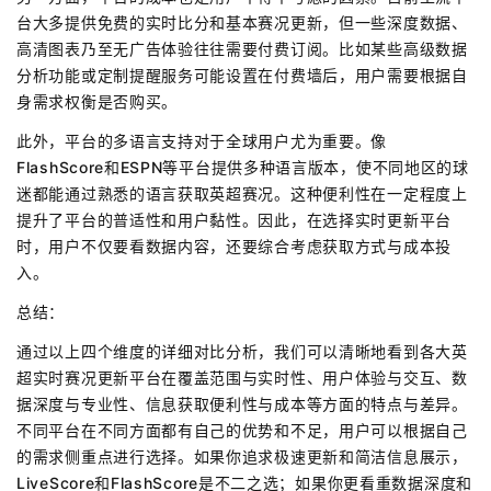
台大多提供免费的实时比分和基本赛况更新，但一些深度数据、
高清图表乃至无广告体验往往需要付费订阅。比如某些高级数据
分析功能或定制提醒服务可能设置在付费墙后，用户需要根据自
身需求权衡是否购买。
此外，平台的多语言支持对于全球用户尤为重要。像
FlashScore和ESPN等平台提供多种语言版本，使不同地区的球
迷都能通过熟悉的语言获取英超赛况。这种便利性在一定程度上
提升了平台的普适性和用户黏性。因此，在选择实时更新平台
时，用户不仅要看数据内容，还要综合考虑获取方式与成本投
入。
总结：
通过以上四个维度的详细对比分析，我们可以清晰地看到各大英
超实时赛况更新平台在覆盖范围与实时性、用户体验与交互、数
据深度与专业性、信息获取便利性与成本等方面的特点与差异。
不同平台在不同方面都有自己的优势和不足，用户可以根据自己
的需求侧重点进行选择。如果你追求极速更新和简洁信息展示，
LiveScore和FlashScore是不二之选；如果你更看重数据深度和