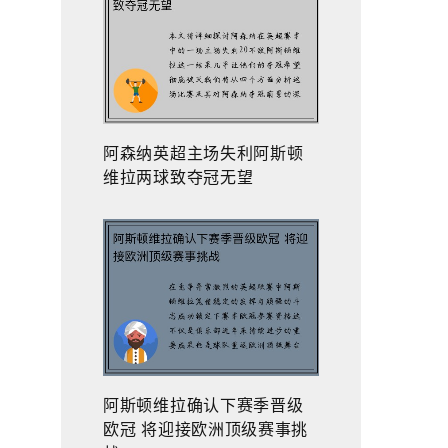
阿森纳英超主场失利阿斯顿
维拉两球致夺冠无望
阿斯顿维拉确认下赛季晋级
欧冠 将迎接欧洲顶级赛事挑