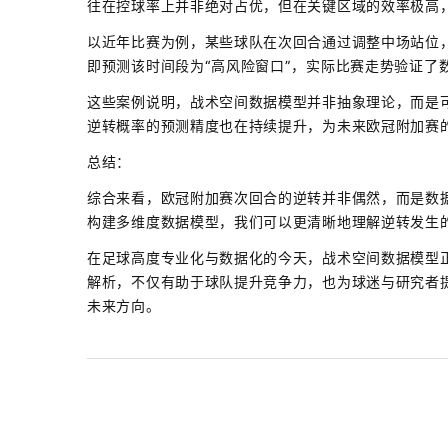
往在控球率上并非绝对占优，但在关键区域的效率极高
以近年比赛为例，某些球队在次回合通过调整中场站位
即预测该时间段为“高风险窗口”，实际比赛走势验证了
这些案例说明，战术空间数据模型并非抽象理论，而是
逆转概率的预测精度也在持续提升，为未来欧冠附加赛
总结：
综合来看，欧冠附加赛次回合的逆转并非偶然，而是数
构建多维度数据模型，我们可以更清晰地理解逆转发生的
在足球高度专业化与数据化的今天，战术空间数据模型
解析，不仅有助于球队提升竞争力，也为球迷与研究者
未来方向。