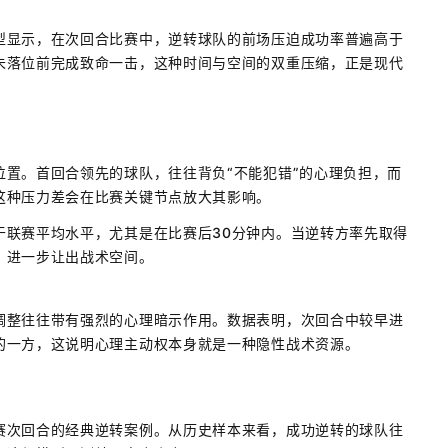
型显示，在次回合比赛中，逆转球队的前场压迫成功率普遍高于
未落位前完成致命一击，这种时间与空间的双重压缩，正是现代
置。首回合领先的球队，往往背负“不能犯错”的心理负担，而
这种压力差会在比赛关键节点放大其影响。
于联赛平均水平，尤其是在比赛后30分钟内。当逆转方率先取得
，进一步让出战术空间。
调整往往带有强烈的心理暗示作用。数据表明，次回合中较早进
的一方，这说明心理主动权本身就是一种隐性战术资源。
赛次回合的经典逆转案例。从历史样本来看，成功逆转的球队往