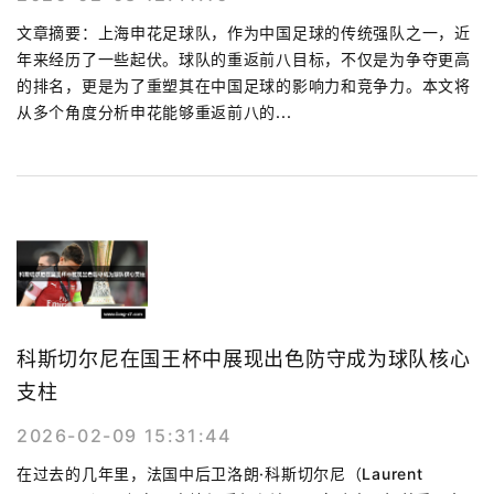
文章摘要：上海申花足球队，作为中国足球的传统强队之一，近
年来经历了一些起伏。球队的重返前八目标，不仅是为争夺更高
的排名，更是为了重塑其在中国足球的影响力和竞争力。本文将
从多个角度分析申花能够重返前八的...
科斯切尔尼在国王杯中展现出色防守成为球队核心
支柱
2026-02-09 15:31:44
在过去的几年里，法国中后卫洛朗·科斯切尔尼（Laurent