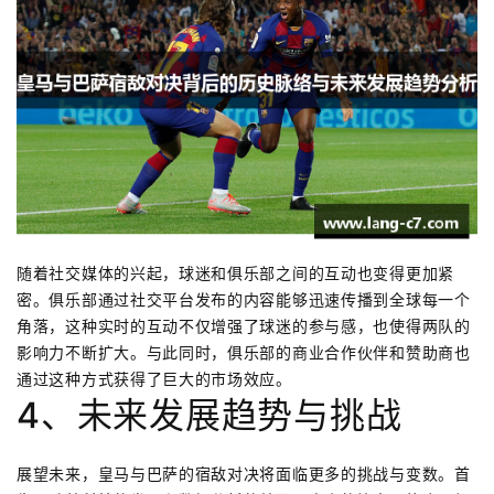
随着社交媒体的兴起，球迷和俱乐部之间的互动也变得更加紧
密。俱乐部通过社交平台发布的内容能够迅速传播到全球每一个
角落，这种实时的互动不仅增强了球迷的参与感，也使得两队的
影响力不断扩大。与此同时，俱乐部的商业合作伙伴和赞助商也
通过这种方式获得了巨大的市场效应。
4、未来发展趋势与挑战
展望未来，皇马与巴萨的宿敌对决将面临更多的挑战与变数。首