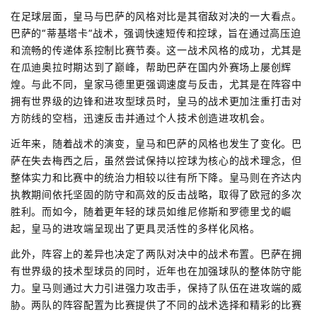
在足球层面，皇马与巴萨的风格对比是其宿敌对决的一大看点。
巴萨的“蒂基塔卡”战术，强调快速短传和控球，旨在通过高压迫
和流畅的传递体系控制比赛节奏。这一战术风格的成功，尤其是
在瓜迪奥拉时期达到了巅峰，帮助巴萨在国内外赛场上屡创辉
煌。与此不同，皇家马德里更强调速度与反击，尤其是在阵容中
拥有世界级的边锋和进攻型球员时，皇马的战术更加注重打击对
方防线的空档，迅速反击并通过个人技术创造进攻机会。
近年来，随着战术的演变，皇马和巴萨的风格也发生了变化。巴
萨在失去梅西之后，虽然尝试保持以控球为核心的战术理念，但
整体实力和比赛中的统治力相较以往有所下降。皇马则在齐达内
执教期间依托坚固的防守和高效的反击战略，取得了欧冠的多次
胜利。而如今，随着更年轻的球员如维尼修斯和罗德里戈的崛
起，皇马的进攻端呈现出了更具灵活性的多样化风格。
此外，阵容上的差异也决定了两队对决中的战术布置。巴萨在拥
有世界级的技术型球员的同时，近年也在加强球队的整体防守能
力。皇马则通过大力引进强力攻击手，保持了队伍在进攻端的威
胁。两队的阵容配置为比赛提供了不同的战术选择和精彩的比赛