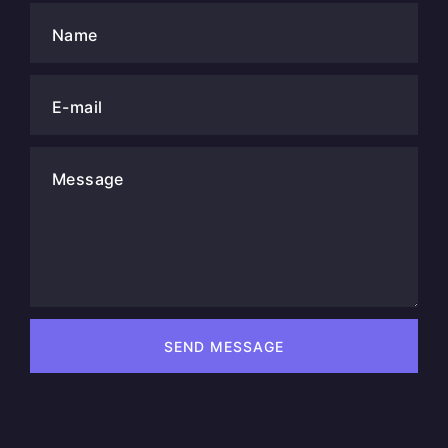
Name
E-mail
Message
SEND MESSAGE