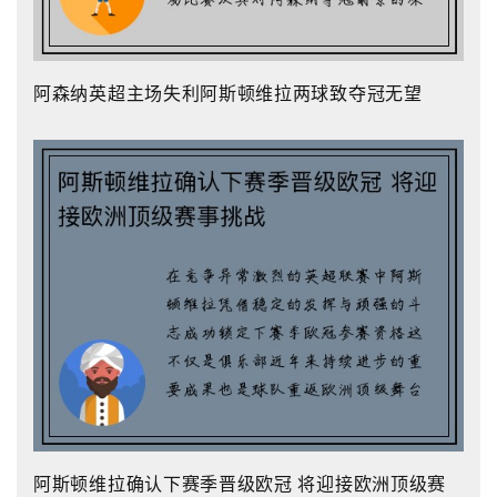
阿森纳英超主场失利阿斯顿维拉两球致夺冠无望
阿斯顿维拉确认下赛季晋级欧冠 将迎接欧洲顶级赛