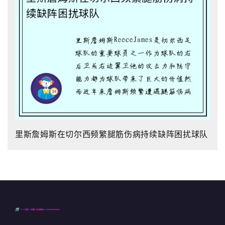
里斯詹姆斯在切尔西频繁腿筋伤病持续缺阵困扰球队