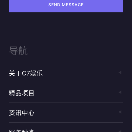
SEND MESSAGE
导航
关于c7娱乐
精品项目
资讯中心