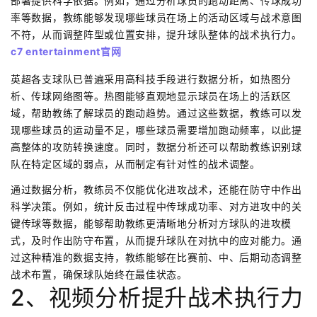
部署提供科学依据。例如，通过分析球员的跑动距离、传球成功
率等数据，教练能够发现哪些球员在场上的活动区域与战术意图
不符，从而调整阵型或位置安排，提升球队整体的战术执行力。
c7 entertainment官网
英超各支球队已普遍采用高科技手段进行数据分析，如热图分
析、传球网络图等。热图能够直观地显示球员在场上的活跃区
域，帮助教练了解球员的跑动趋势。通过这些数据，教练可以发
现哪些球员的运动量不足，哪些球员需要增加跑动频率，以此提
高整体的攻防转换速度。同时，数据分析还可以帮助教练识别球
队在特定区域的弱点，从而制定有针对性的战术调整。
通过数据分析，教练员不仅能优化进攻战术，还能在防守中作出
科学决策。例如，统计反击过程中传球成功率、对方进攻中的关
键传球等数据，能够帮助教练更清晰地分析对方球队的进攻模
式，及时作出防守布置，从而提升球队在对抗中的应对能力。通
过这种精准的数据支持，教练能够在比赛前、中、后期动态调整
战术布置，确保球队始终在最佳状态。
2、视频分析提升战术执行力