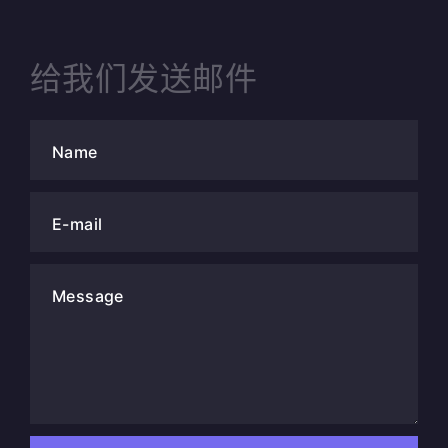
给我们发送邮件
Name
E-mail
Message