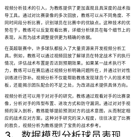
视频分析技术的引入，为教练提供了更加直观且具深度的战术指
导工具。通过对比赛录像的多次回放，教练可以从不同角度、不
同时间段分析比赛，识别球员在比赛中的优缺点。这种技术的优
势在于，教练可以反复观看比赛，详细分析球员在每个细节上的
表现，从而为战术调整提供更为精确的依据。
在英超联赛中，许多球队都投入了大量资源来开发视频分析工
具。例如，教练可以通过视频回放了解球员在特定战术下的执行
情况，评估战术布置是否达到预期效果。如果某一战术执行不
力，教练可以在赛后通过视频分析明确问题所在，并通过针对性
训练进行弥补。视频分析不仅能帮助教练发现球员个人的技术短
板，还能揭示团队配合的不足之处，为改进战术提供具体方向。
视频分析还可以用于对对手的研究，教练通过观看对手的比赛录
像，分析对手的阵型布置、进攻方式和防守漏洞。通过对对手视
频的深入剖析，教练能够提前预测对方的战术意图，从而制定相
应的战术应对方案。这种对手研究的深入程度，往往决定了比赛
的胜负，视频分析为教练提供了宝贵的战术参考。
3、数据模型分析球员表现