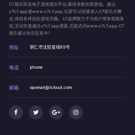
C7娱乐知名电子游戏娱乐平台,集结多款优质游戏。通过
c7c7.app或www.c7c7.app,玩家可以快速进入C7娱乐大舞
台,体验多样化的游戏乐趣。C7品牌致力于为用户带来极致体
验,无论你是通过c7c7.app搜索,还是访问www.c7c7.app,C7
娱乐都让你乐在其中！
地址
铜仁市沈狡星域65号
电话
phone
邮箱
openair@icloud.com