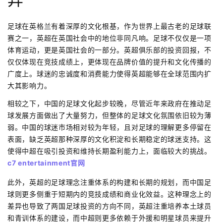
足球在英格兰有着深厚的文化根基，作为世界上最古老的足球联
赛之一，英超在英国社会中的地位非同凡响。足球不仅仅是一项
体育运动，更是英国社会的一部分。英超俱乐部的投资回报，不
仅仅体现在竞技成绩上，更体现在品牌价值的提升和文化传播的
广度上。球迷的忠诚度和消费能力使得英超能够在全球范围内扩
大其影响力。
相较之下，中国的足球文化起步较晚，尽管近年来政府在推动足
球发展方面做出了大量努力，但整体的足球文化氛围依旧较为薄
弱。中国的球迷市场相对较为年轻，且对足球的理解更多停留在
表面，缺乏英超那种深厚的文化积淀和长期稳定的球迷支持。这
使得中超在吸引投资和维持长期盈利能力上，面临较大的挑战。
c7 entertainment官网
此外，英超的足球理念注重体系的构建和长期的规划，而中国足
球则更多侧重于短期内的竞技成绩和商业化效益。这种理念上的
差异也导致了两国足球投资的方向不同，英超注重培养本土球员
和青训体系的建设，而中超则更多依赖于外援和明星球员来提升