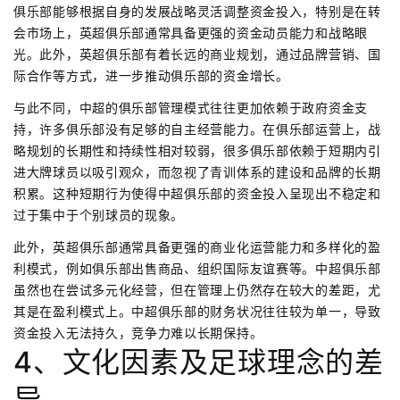
俱乐部能够根据自身的发展战略灵活调整资金投入，特别是在转
会市场上，英超俱乐部通常具备更强的资金动员能力和战略眼
光。此外，英超俱乐部有着长远的商业规划，通过品牌营销、国
际合作等方式，进一步推动俱乐部的资金增长。
与此不同，中超的俱乐部管理模式往往更加依赖于政府资金支
持，许多俱乐部没有足够的自主经营能力。在俱乐部运营上，战
略规划的长期性和持续性相对较弱，很多俱乐部依赖于短期内引
进大牌球员以吸引观众，而忽视了青训体系的建设和品牌的长期
积累。这种短期行为使得中超俱乐部的资金投入呈现出不稳定和
过于集中于个别球员的现象。
此外，英超俱乐部通常具备更强的商业化运营能力和多样化的盈
利模式，例如俱乐部出售商品、组织国际友谊赛等。中超俱乐部
虽然也在尝试多元化经营，但在管理上仍然存在较大的差距，尤
其是在盈利模式上。中超俱乐部的财务状况往往较为单一，导致
资金投入无法持久，竞争力难以长期保持。
4、文化因素及足球理念的差
异