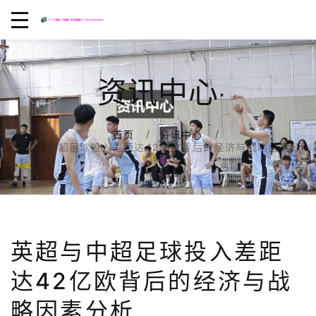
资讯中心
首页
资讯中心
英超与中超足球投入差距达42亿欧背后的经济与战略因素分
析
英超与中超足球投入差距
达42亿欧背后的经济与战
略因素分析