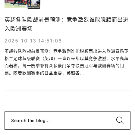
英超各队欧战前景预测：竞争激烈谁能脱颖而出进
入欧洲赛场
2025-10-13 14:51:06
英超各队欧战前景预测：竞争激烈谁能脱颖而出进入欧洲赛场英
格兰足球超级联赛（英超）一直以来都以其竞争激烈、水平高超
而著称，每一赛季都有众多豪门争夺联赛冠军与欧洲赛场的门
票。随着欧洲赛事的日益重要，英超各...
Search the blog...