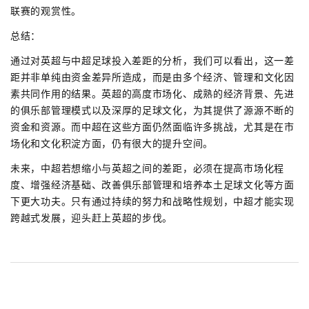
联赛的观赏性。
总结：
通过对英超与中超足球投入差距的分析，我们可以看出，这一差
距并非单纯由资金差异所造成，而是由多个经济、管理和文化因
素共同作用的结果。英超的高度市场化、成熟的经济背景、先进
的俱乐部管理模式以及深厚的足球文化，为其提供了源源不断的
资金和资源。而中超在这些方面仍然面临许多挑战，尤其是在市
场化和文化积淀方面，仍有很大的提升空间。
未来，中超若想缩小与英超之间的差距，必须在提高市场化程
度、增强经济基础、改善俱乐部管理和培养本土足球文化等方面
下更大功夫。只有通过持续的努力和战略性规划，中超才能实现
跨越式发展，迎头赶上英超的步伐。