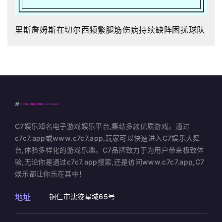
里斯詹姆斯在切尔西频繁腿筋伤病持续缺阵困扰球队
C7娱乐知名电子游戏娱乐平台,集结多款优质游戏。通过
c7c7.app或www.c7c7.app,玩家可以快速进入C7娱乐大舞
台,体验多样化的游戏乐趣。C7品牌致力于为用户带来极致体
验,无论你是通过c7c7.app搜索,还是访问www.c7c7.app,C7
娱乐都让你乐在其中！
地址
铜仁市沈狡星域65号