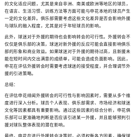
的文化适应问题，尤其是来自非洲、南美或欧洲等地区的球员，
在语言、生活习惯、训练方法等方面可能与申花本地的球员产生
一定的文化差异。俱乐部需要考虑这些文化差异是否会影响外援
与球队的融入程度，尤其是对于年轻球员的影响。
此外，球迷对于外援的期待也会影响转会的可行性。外援转会不
仅仅是俱乐部的决策，球迷对新外援的反应可能会直接影响俱乐
部的形象和商业效益。如果球迷对于外援的期待过高，且新援未
能在短时间内交出满意的成绩单，可能会造成负面影响。因此，
申花在评估外援转会时需要考虑球迷的接受程度，并合理调节外
援的引进策略。
总结：
在评估申花绯闻外援转会的可行性与影响因素时，需要从多个维
度进行深入分析。球员个人表现、俱乐部需求、市场经济和球迷
文化等因素都具有重要影响。通过这些因素的综合分析，申花俱
乐部可以更准确地判断是否应该引进某一外援，并且能够预判引
援对球队整体表现的潜在影响。
最终，申花在进行外援转会决策时，必须权衡各方因素，确保球