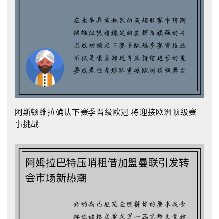
阿斯顿维拉确认下赛季晋级欧冠 将迎接欧洲顶级赛
事挑战