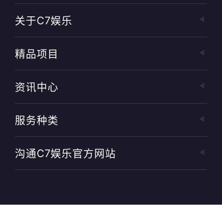
关于c7娱乐
精品项目
资讯中心
服务种类
沟通C7娱乐官方网站