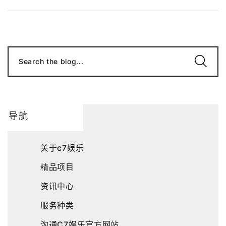
Search the blog...
导航
关于c7娱乐
精品项目
资讯中心
服务种类
沟通C7娱乐官方网站