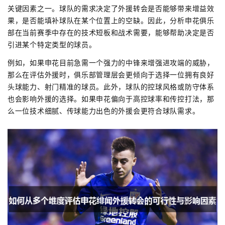
关键因素之一。球队的需求决定了外援转会是否能够带来增益效
果，是否能填补球队在某个位置上的空缺。因此，分析申花俱乐
部在当前赛季中存在的技术短板和战术需要，能够帮助决定是否
引进某个特定类型的球员。
例如，如果申花目前急需一个强力的中锋来增强进攻端的威胁，
那么在评估外援时，俱乐部管理层会更倾向于选择一位拥有良好
头球能力、射门精准的球员。此外，球队的控球风格或防守体系
也会影响外援的选择。如果申花偏向于高控球率和传控打法，那
么一位技术细腻、传球能力出色的外援会更符合球队需求。