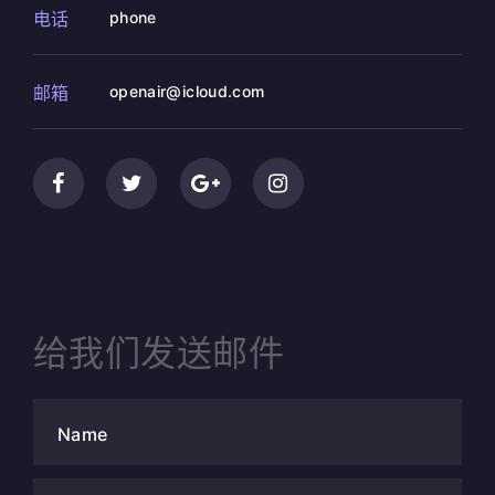
电话
phone
邮箱
openair@icloud.com
给我们发送邮件
Name