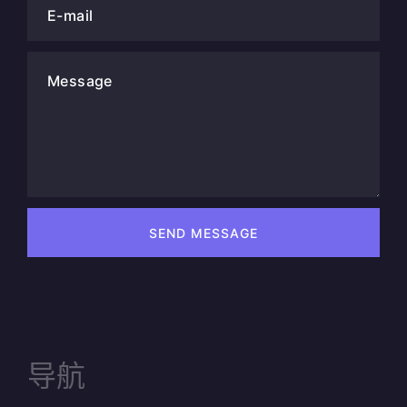
E-mail
Message
SEND MESSAGE
导航