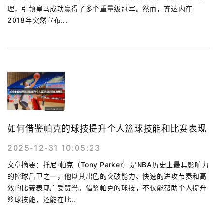
理，引领皇马成功赢得了多个重量级冠军。然而，齐达内在
2018年突然宣布...
如何借鉴帕克的球技提升个人篮球技能和比赛表现
2025-12-31 10:05:23
文章摘要：托尼·帕克（Tony Parker）是NBA历史上最具影响力
的控球后卫之一，他以其出色的突破能力、快速的进攻节奏和高
效的比赛表现广受赞誉。借鉴帕克的球技，不仅能帮助个人提升
篮球技能，还能在比...