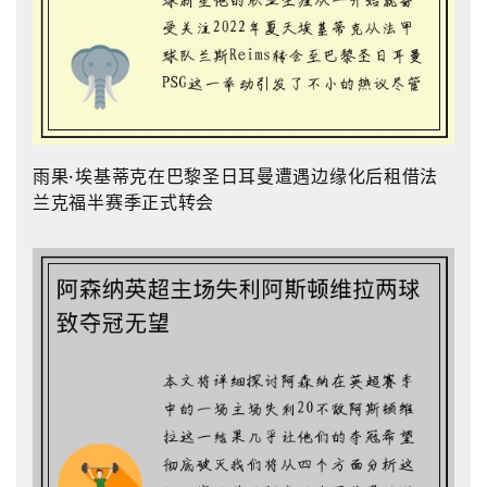
雨果·埃基蒂克在巴黎圣日耳曼遭遇边缘化后租借法
兰克福半赛季正式转会