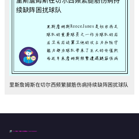
里斯詹姆斯在切尔西频繁腿筋伤病持续缺阵困扰球队