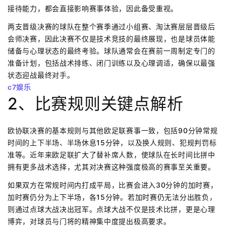
接待能力，都会直接影响赛事体验，因此备受重视。
两支晋级决赛的球队在整个赛季通过小组赛、淘汰赛层层晋级后
会师决赛，因此决赛不仅是技术竞技的最终展现，也是球员体能
储备与心理状态的最终考验。球队通常会在赛前一周制定专门的
准备计划，包括战术排练、闭门训练以及心理调适，确保以最强
状态迎战最终对手。
c7娱乐
2、比赛规则关键点解析
欧协联决赛的基本规则与其他欧足联赛事一致，包括90分钟常规
时间的上下半场、半场休息15分钟，以及换人规则、犯规判罚标
准等。近年来欧足联扩大了替补席人数，使球队在长时间比拼中
拥有更多战术选择，尤其对决赛这种强度极高的赛事至关重要。
如果双方在常规时间内打成平局，比赛会进入30分钟的加时赛，
加时赛仍分为上下半场，各15分钟。若加时赛仍无法分出胜负，
则通过点球大战决出冠军。点球大战不仅是技术比拼，更是心理
博弈，对球员与门将的精神集中度提出极高要求。