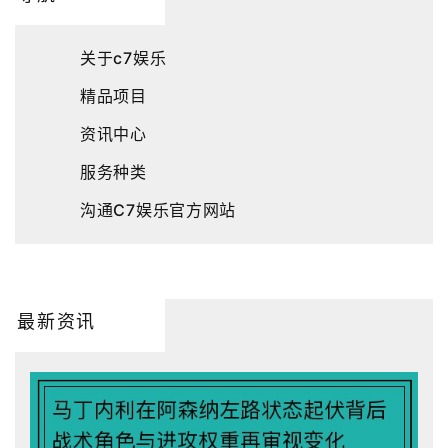
关于c7娱乐
精品项目
资讯中心
服务种类
沟通C7娱乐官方网站
最新资讯