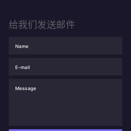
给我们发送邮件
Name
E-mail
Message