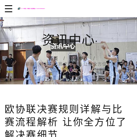
资讯中心
首页
资讯中心
欧协联决赛规则详解与比赛流程解析 让你全方位了解决赛细
节
欧协联决赛规则详解与比
赛流程解析 让你全方位了
解决赛细节