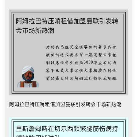
阿姆拉巴特压哨租借加盟曼联引发转会市场新热潮