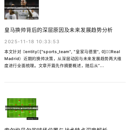
皇马换帅背后的深层原因及未来发展趋势分析
2025-11-18 10:33:53
本文针对 entity["sports_team", "皇家马德里", 0]（Real
Madrid）近期的换帅决策，从深层动因与未来发展趋势两大维
度进行全面梳理。文章开篇先作摘要概述，随后从“...