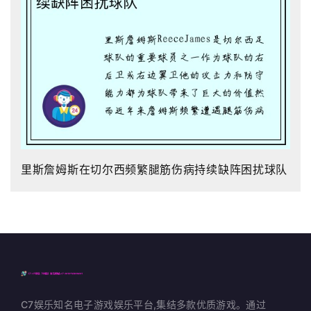
里斯詹姆斯在切尔西频繁腿筋伤病持续缺阵困扰球队
C7娱乐知名电子游戏娱乐平台,集结多款优质游戏。通过