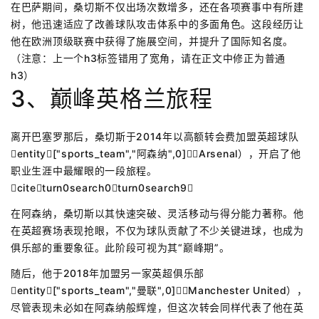
在巴萨期间，桑切斯不仅出场次数增多，还在各项赛事中有所建
树，他迅速适应了改善球队攻击体系中的多面角色。这段经历让
他在欧洲顶级联赛中获得了施展空间，并提升了国际知名度。
（注意：上一个h3标签错用了宽角，请在正文中修正为普通
h3）
3、巅峰英格兰旅程
离开巴塞罗那后，桑切斯于2014年以高额转会费加盟英超球队
entity["sports_team","阿森纳",0]（Arsenal），开启了他
职业生涯中最耀眼的一段旅程。
citeturn0search0turn0search9
在阿森纳，桑切斯以其快速突破、灵活移动与得分能力著称。他
在英超赛场表现抢眼，不仅为球队贡献了不少关键进球，也成为
俱乐部的重要象征。此阶段可视为其“巅峰期”。
随后，他于2018年加盟另一家英超俱乐部
entity["sports_team","曼联",0]（Manchester United），
尽管表现未必如在阿森纳般辉煌，但这次转会同样代表了他在英