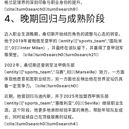
格兰足球界的深刻印象与职业身份的提升。
citeturn0search0turn0search9
4、晚期回归与成熟阶段
迈入职业生涯晚期，桑切斯开始经历角色的调整与心态的转变。
他于2019年被租借至意甲的 entity["sports_team","国际米
兰",0]（Inter Milan），并最终在该队留下，并赢得了意甲冠军
等荣誉。 citeturn0search0turn0search21
2022年，桑切斯还曾转至法甲俱乐部
entity["sports_team","马赛",0]（Marseille）效力，一方面
体现他愿意拓宽职业经历，另一方面也反映出他在世界足坛仍具
备一定竞争力。 citeturn0search0
近期，他曾回归乌迪内斯，并于2025年加盟西甲俱乐部
entity["sports_team","塞维利亚",0]（Sevilla）继续职业生
涯。这个阶段，他更多地承担经验丰富的角色，帮助年轻队友成
长，同时延续自己在顶级联赛的征程。
citeturn0search0turn0search4