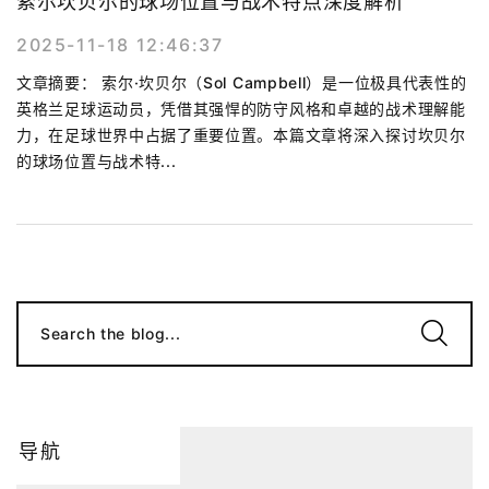
索尔坎贝尔的球场位置与战术特点深度解析
2025-11-18 12:46:37
文章摘要： 索尔·坎贝尔（Sol Campbell）是一位极具代表性的
英格兰足球运动员，凭借其强悍的防守风格和卓越的战术理解能
力，在足球世界中占据了重要位置。本篇文章将深入探讨坎贝尔
的球场位置与战术特...
Search the blog...
导航