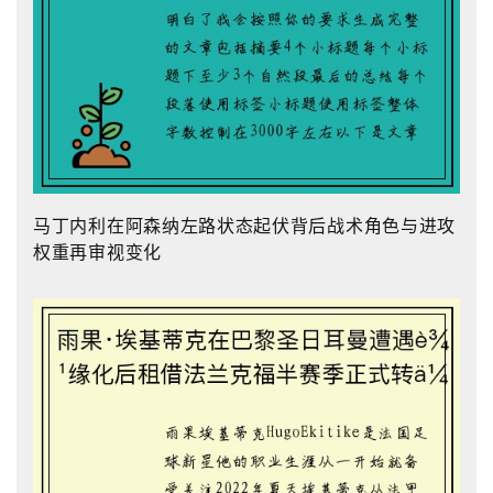
马丁内利在阿森纳左路状态起伏背后战术角色与进攻
权重再审视变化