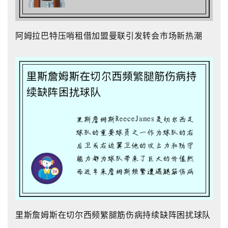
阿姆拉巴特压哨租借加盟曼联引发转会市场新热潮
里斯詹姆斯在切尔西频繁腿筋伤病持续缺阵困扰球队