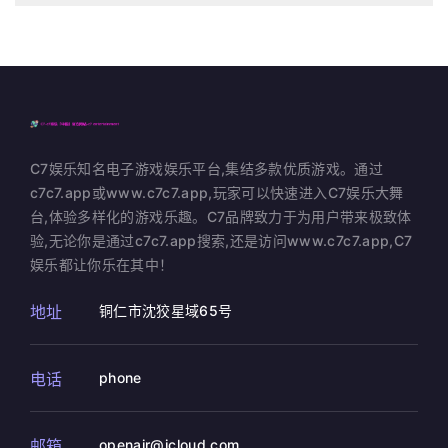
C7娱乐知名电子游戏娱乐平台,集结多款优质游戏。通过
c7c7.app或www.c7c7.app,玩家可以快速进入C7娱乐大舞
台,体验多样化的游戏乐趣。C7品牌致力于为用户带来极致体
验,无论你是通过c7c7.app搜索,还是访问www.c7c7.app,C7
娱乐都让你乐在其中！
地址
铜仁市沈狡星域65号
电话
phone
邮箱
openair@icloud.com