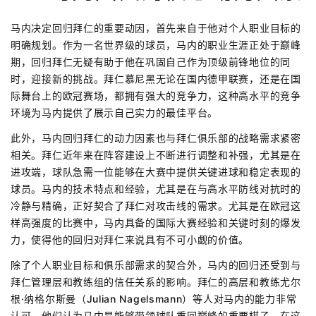
马内决定回归拜仁的重要动因，首先来自于他对个人职业目标的
明确规划。作为一名世界级的球员，马内的职业生涯正处于巅峰
期，回归拜仁无疑有助于他在巩固自己作为顶级前锋地位的同
时，迎接新的挑战。拜仁慕尼黑无论在国内德甲联赛，还是在国
际舞台上的欧冠赛场，都拥有强大的竞争力，这种高水平的竞争
环境为马内提供了展示自己实力的最佳平台。
此外，马内回归拜仁的动力因素也与拜仁俱乐部的战略需求紧密
相关。拜仁近年来在阵容建设上不断进行调整和补强，尤其是在
进攻端，球队急需一位能够在大赛中提供关键进球和稳定表现的
球员。马内的技术特点和经验，尤其是在与高水平防线对抗时的
冷静与精确，正好契合了拜仁对攻击线的需求。尤其是在欧冠这
样高强度的比赛中，马内具备的国际大赛经验和关键时刻的爆发
力，使得他的回归对拜仁来说具有不可小觑的价值。
除了个人职业目标和俱乐部需求的契合外，马内的回归还受到与
拜仁管理层和教练组的信任关系的影响。拜仁的高层和教练尤尔
根·纳格尔斯曼（Julian Nagelsmann）等人对马内的能力非常
认可，他们认为马内是能够带领球队重回巅峰的重要棋子。在这