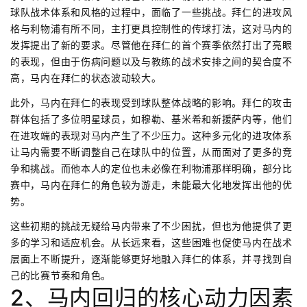
球队战术体系和风格的过程中，面临了一些挑战。拜仁的进攻风
格与利物浦有所不同，主打更具控制性的传球打法，这对马内的
发挥提出了新的要求。尽管他在拜仁的首个赛季依然打出了亮眼
的表现，但由于伤病问题以及与教练的战术安排之间的契合度不
高，马内在拜仁的状态波动较大。
此外，马内在拜仁的表现受到球队整体战略的影响。拜仁的攻击
群体包括了多位明星球员，如穆勒、基米希和新援萨内等，他们
在进攻端的表现对马内产生了不少压力。这种多元化的进攻体系
让马内需要不断调整自己在球队中的位置，从而面对了更多的竞
争和挑战。而他本人的定位也未必像在利物浦那样明确，部分比
赛中，马内在拜仁的角色较为游走，未能最大化地发挥出他的优
势。
这些初期的挑战无疑给马内带来了不少困扰，但也为他提供了更
多的学习和适应机会。从长远来看，这些困难也促使马内在战术
层面上不断提升，逐渐能够更好地融入拜仁的体系，并寻找到自
己的比赛节奏和角色。
2、马内回归的核心动力因素