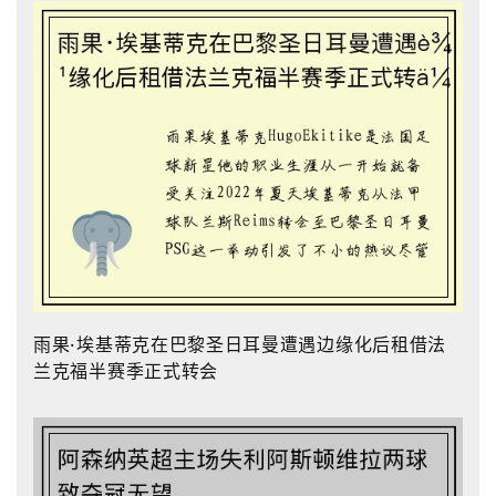
雨果·埃基蒂克在巴黎圣日耳曼遭遇边缘化后租借法
兰克福半赛季正式转会