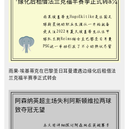
雨果·埃基蒂克在巴黎圣日耳曼遭遇边缘化后租借法
兰克福半赛季正式转会