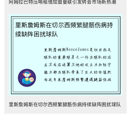
阿姆拉巴特压哨租借加盟曼联引发转会市场新热潮
里斯詹姆斯在切尔西频繁腿筋伤病持续缺阵困扰球队