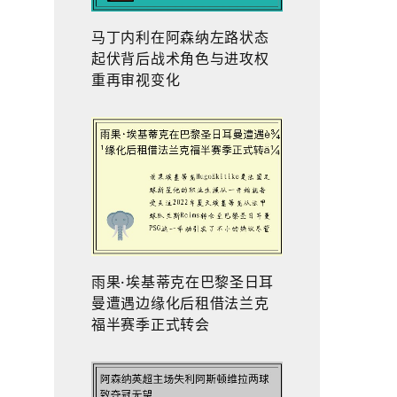
马丁内利在阿森纳左路状态
起伏背后战术角色与进攻权
重再审视变化
雨果·埃基蒂克在巴黎圣日耳
曼遭遇边缘化后租借法兰克
福半赛季正式转会