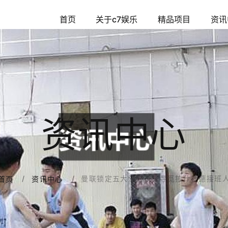
首页
关于c7娱乐
精品项目
资讯
资讯中心
曼联锁定五大潜力前锋寻觅拉什福德接班
首页
资讯中心