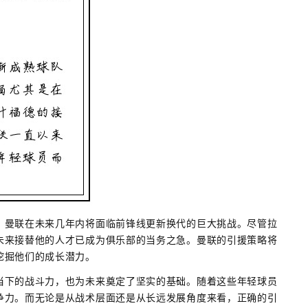
，曼联在未来几年内将面临前锋线更新换代的巨大挑战。尽管拉
未来接替他的人才已成为俱乐部的当务之急。曼联的引援策略将
挖掘他们的成长潜力。
当下的战斗力，也为未来奠定了坚实的基础。随着这些年轻球员
争力。而无论是从战术层面还是从长远发展角度来看，正确的引