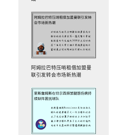
阿姆拉巴特压哨租借加盟曼
联引发转会市场新热潮