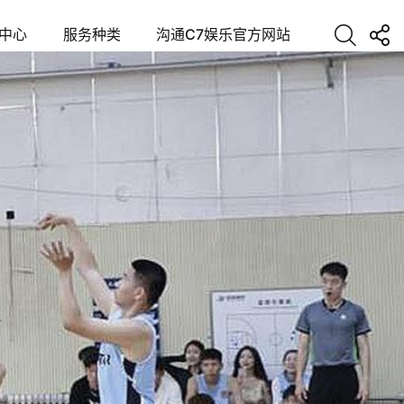
中心
服务种类
沟通C7娱乐官方网站
人