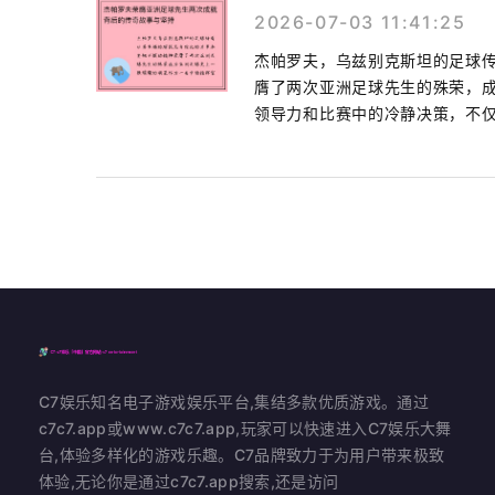
2026-07-03 11:41:25
杰帕罗夫，乌兹别克斯坦的足球
膺了两次亚洲足球先生的殊荣，
领导力和比赛中的冷静决策，不仅让
C7娱乐知名电子游戏娱乐平台,集结多款优质游戏。通过
c7c7.app或www.c7c7.app,玩家可以快速进入C7娱乐大舞
台,体验多样化的游戏乐趣。C7品牌致力于为用户带来极致
体验,无论你是通过c7c7.app搜索,还是访问