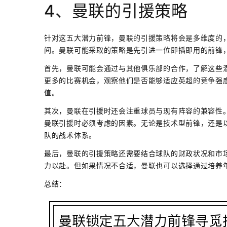
4、曼联的引援策略
针对这五大潜力前锋，曼联的引援策略将会是多维度的
间。曼联可能采取的策略是先引进一位即插即用的前锋
首先，曼联可能会通过与其他俱乐部的合作，了解这些
更多的比赛机会，观察他们是否能够适应英超的竞争强
值。
其次，曼联在引援时还会注重球员与现有阵容的兼容性
曼联引援时必须考虑的因素。无论是技术型前锋，还是
队的战术体系。
最后，曼联的引援策略还需要结合球队的财政状况和市
力以赴。但如果情况不合适，曼联也可以选择通过培养
总结：