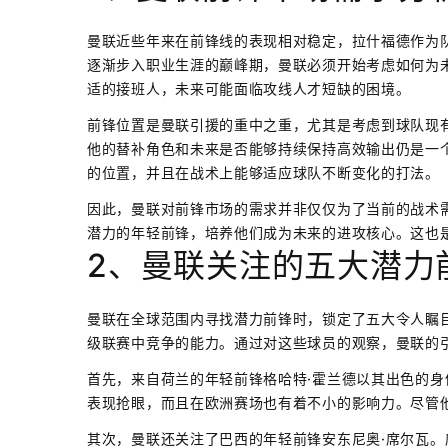
曼联近些年来在前锋线的表现相对稳定，拉什福德作为
逐渐步入职业生涯的巅峰期，曼联必须开始考虑如何为
适的接班人，未来可能面临攻线人才短缺的困境。
前锋位置是曼联引援的重中之重，尤其是考虑到球队现
他的替补角色和未来是否能够持续保持高效输出仍是一
的位置，并且在战术上能够适应球队不断变化的打法。
因此，曼联对前锋市场的需求并非仅仅为了当前的战术
潜力的年轻前锋，培养他们成为未来的进攻核心。这也
2、曼联关注的五大潜力
曼联在全球范围内寻找潜力前锋时，锁定了五大令人瞩
级联赛中竞争的能力。通过对这些球员的观察，曼联的
首先，来自荷兰的年轻前锋格哈特·霍兰德以其出色的
表现抢眼，而且在欧洲赛场也有着不小的影响力。尽管
其次，曼联还关注了巴西的年轻前锋安东尼奥·席尔瓦