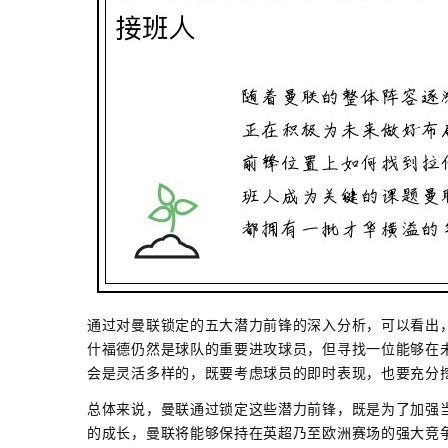
通过对曼联锁定的五大潜力前锋的深入分析，可以看出
什福德仍然是球队的重要进攻球员，但寻找一位能够在
会是灵活多样的，既要考虑球员的即时表现，也要充分
总体来说，曼联通过锁定这些潜力前锋，既是为了加强
的成长，曼联将能够保持在英超乃至欧洲赛场的强大竞