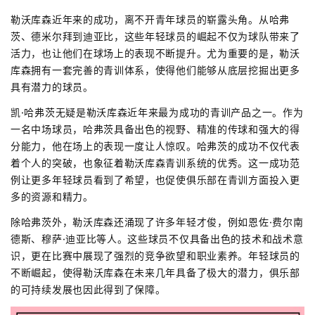
勒沃库森近年来的成功，离不开青年球员的崭露头角。从哈弗
茨、德米尔拜到迪亚比，这些年轻球员的崛起不仅为球队带来了
活力，也让他们在球场上的表现不断提升。尤为重要的是，勒沃
库森拥有一套完善的青训体系，使得他们能够从底层挖掘出更多
具有潜力的球员。
凯·哈弗茨无疑是勒沃库森近年来最为成功的青训产品之一。作为
一名中场球员，哈弗茨具备出色的视野、精准的传球和强大的得
分能力，他在场上的表现一度让人惊叹。哈弗茨的成功不仅代表
着个人的突破，也象征着勒沃库森青训系统的优秀。这一成功范
例让更多年轻球员看到了希望，也促使俱乐部在青训方面投入更
多的资源和精力。
除哈弗茨外，勒沃库森还涌现了许多年轻才俊，例如恩佐·费尔南
德斯、穆萨·迪亚比等人。这些球员不仅具备出色的技术和战术意
识，更在比赛中展现了强烈的竞争欲望和职业素养。年轻球员的
不断崛起，使得勒沃库森在未来几年具备了极大的潜力，俱乐部
的可持续发展也因此得到了保障。