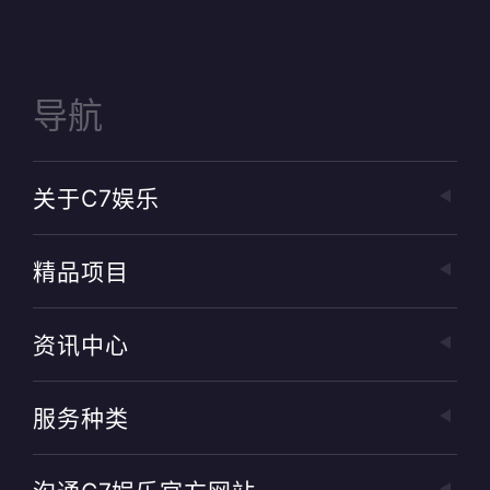
导航
关于c7娱乐
精品项目
资讯中心
服务种类