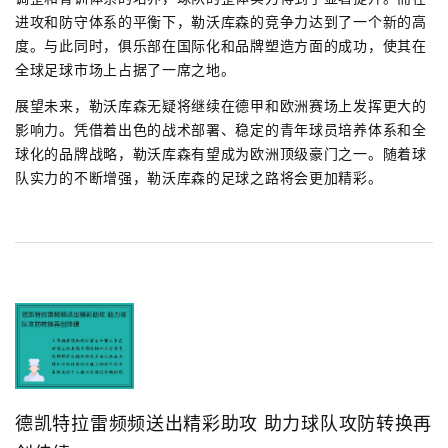
进攻和防守体系的平衡下，勒沃库森的竞争力达到了一个新的高
度。与此同时，俱乐部在国际化和品牌塑造方面的成功，使其在
全球足球市场上占据了一席之地。
展望未来，勒沃库森无疑将继续在德甲和欧洲赛场上发挥更大的
影响力。凭借着出色的战术部署、稳定的青年球员培养体系和全
球化的品牌战略，勒沃库森有望成为欧洲顶级豪门之一。随着球
队实力的不断增强，勒沃库森的足球之路将会更加精彩。
德凯特拉雷频频送出精彩助攻 助力球队攻防转换再