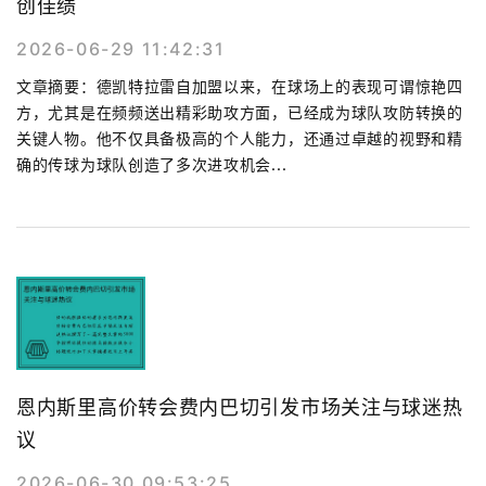
创佳绩
2026-06-29 11:42:31
文章摘要：德凯特拉雷自加盟以来，在球场上的表现可谓惊艳四
方，尤其是在频频送出精彩助攻方面，已经成为球队攻防转换的
关键人物。他不仅具备极高的个人能力，还通过卓越的视野和精
确的传球为球队创造了多次进攻机会...
恩内斯里高价转会费内巴切引发市场关注与球迷热
议
2026-06-30 09:53:25