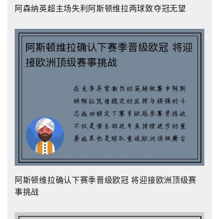
阿森纳英超主场失利阿斯顿维拉两球致夺冠无望
阿斯顿维拉确认下赛季晋级欧冠 将迎接欧洲顶级赛
事挑战