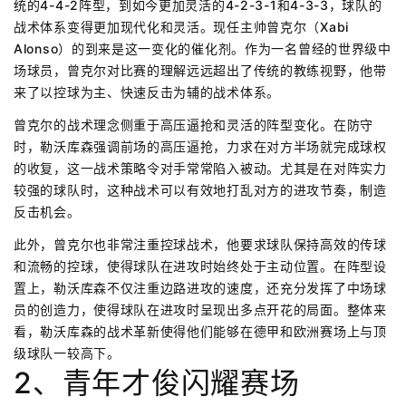
统的4-4-2阵型，到如今更加灵活的4-2-3-1和4-3-3，球队的
战术体系变得更加现代化和灵活。现任主帅曾克尔（Xabi
Alonso）的到来是这一变化的催化剂。作为一名曾经的世界级中
场球员，曾克尔对比赛的理解远远超出了传统的教练视野，他带
来了以控球为主、快速反击为辅的战术体系。
曾克尔的战术理念侧重于高压逼抢和灵活的阵型变化。在防守
时，勒沃库森强调前场的高压逼抢，力求在对方半场就完成球权
的收复，这一战术策略令对手常常陷入被动。尤其是在对阵实力
较强的球队时，这种战术可以有效地打乱对方的进攻节奏，制造
反击机会。
此外，曾克尔也非常注重控球战术，他要求球队保持高效的传球
和流畅的控球，使得球队在进攻时始终处于主动位置。在阵型设
置上，勒沃库森不仅注重边路进攻的速度，还充分发挥了中场球
员的创造力，使得球队在进攻时呈现出多点开花的局面。整体来
看，勒沃库森的战术革新使得他们能够在德甲和欧洲赛场上与顶
级球队一较高下。
2、青年才俊闪耀赛场