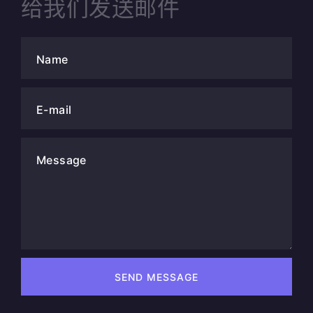
给我们发送邮件
Name
E-mail
Message
SEND MESSAGE