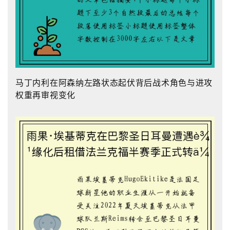
马丁内利在阿森纳左路状态起伏背后战术角色与进攻
权重再审视变化