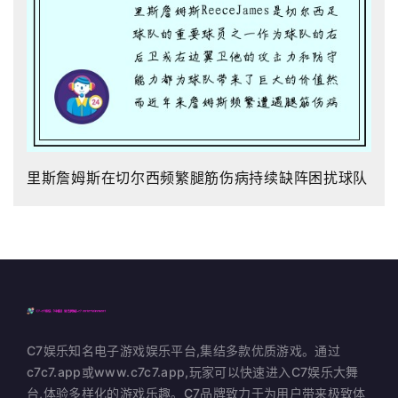
里斯詹姆斯在切尔西频繁腿筋伤病持续缺阵困扰球队
C7娱乐知名电子游戏娱乐平台,集结多款优质游戏。通过
c7c7.app或www.c7c7.app,玩家可以快速进入C7娱乐大舞
台,体验多样化的游戏乐趣。C7品牌致力于为用户带来极致体