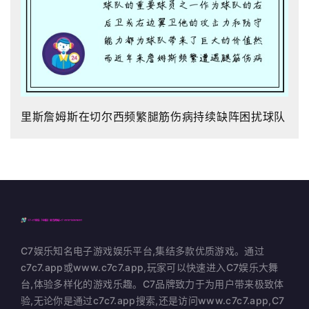
里斯詹姆斯在切尔西频繁腿筋伤病持续缺阵困扰球队
C7娱乐知名电子游戏娱乐平台,集结多款优质游戏。通过
c7c7.app或www.c7c7.app,玩家可以快速进入C7娱乐大舞
台,体验多样化的游戏乐趣。C7品牌致力于为用户带来极致体
验,无论你是通过c7c7.app搜索,还是访问www.c7c7.app,C7