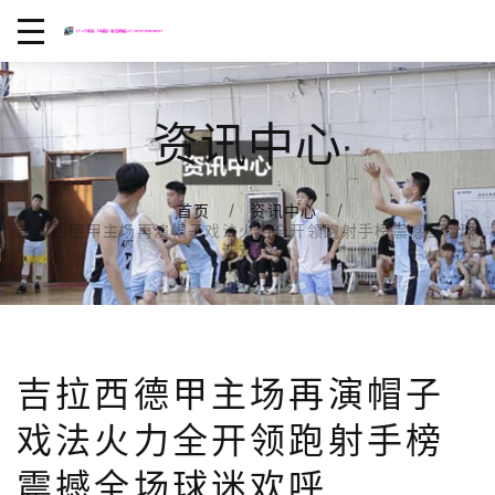
资讯中心
首页
资讯中心
吉拉西德甲主场再演帽子戏法火力全开领跑射手榜震撼全场球
迷欢呼
吉拉西德甲主场再演帽子
戏法火力全开领跑射手榜
震撼全场球迷欢呼