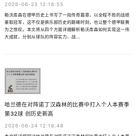
2026-06-23 12:18:55
勒沃库森在德甲历史上书写了一段传奇篇章，以全程不败的战绩
豪取冠军，这不仅是俱乐部历史的巅峰时刻，也让整个德甲联赛
为之惊叹。本文将从四个方面详细解析勒沃库森如何实现这一伟
大成就，分别从球队的阵容实力、战...
哈兰德在对阵诺丁汉森林的比赛中打入个人本赛季
第32球 创历史新高
2026-06-24 12:18:48