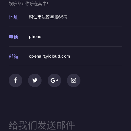
娱乐都让你乐在其中！
地址
铜仁市沈狡星域65号
电话
phone
邮箱
openair@icloud.com
给我们发送邮件