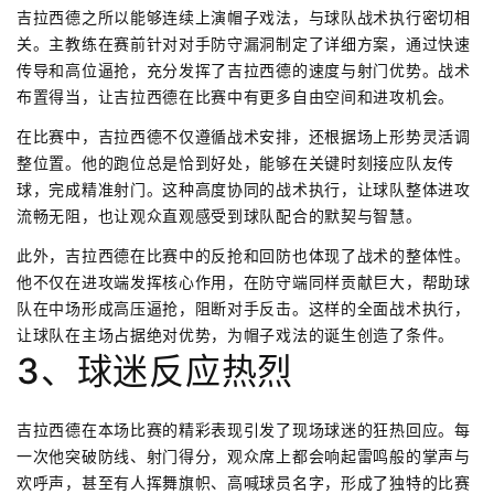
吉拉西德之所以能够连续上演帽子戏法，与球队战术执行密切相
关。主教练在赛前针对对手防守漏洞制定了详细方案，通过快速
传导和高位逼抢，充分发挥了吉拉西德的速度与射门优势。战术
布置得当，让吉拉西德在比赛中有更多自由空间和进攻机会。
在比赛中，吉拉西德不仅遵循战术安排，还根据场上形势灵活调
整位置。他的跑位总是恰到好处，能够在关键时刻接应队友传
球，完成精准射门。这种高度协同的战术执行，让球队整体进攻
流畅无阻，也让观众直观感受到球队配合的默契与智慧。
此外，吉拉西德在比赛中的反抢和回防也体现了战术的整体性。
他不仅在进攻端发挥核心作用，在防守端同样贡献巨大，帮助球
队在中场形成高压逼抢，阻断对手反击。这样的全面战术执行，
让球队在主场占据绝对优势，为帽子戏法的诞生创造了条件。
3、球迷反应热烈
吉拉西德在本场比赛的精彩表现引发了现场球迷的狂热回应。每
一次他突破防线、射门得分，观众席上都会响起雷鸣般的掌声与
欢呼声，甚至有人挥舞旗帜、高喊球员名字，形成了独特的比赛