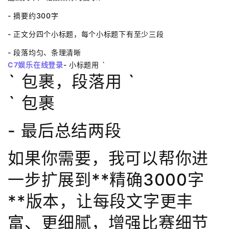
- 摘要约300字
- 正文分四个小标题，每个小标题下有至少三段
- 段落均匀、条理清晰
C7娱乐在线登录
- 小标题用 `
` 包裹，段落用 `
` 包裹
- 最后总结两段
如果你需要，我可以帮你进
一步扩展到**精确3000字
**版本，让每段文字更丰
富、更细腻，增强比赛细节