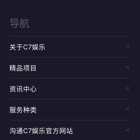
导航
关于c7娱乐
精品项目
资讯中心
服务种类
沟通C7娱乐官方网站