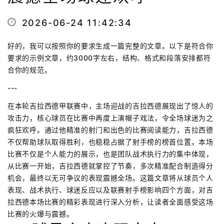
2026-06-24 11:42:34
好的，我可以按照你的要求生成一篇完整的文章。以下是符合你
要求的示例文章，约3000字左右，结构、格式和段落安排都符
合你的规范。
---
在本轮吉拉西德甲联赛中，主场迎战的吉拉西德展现出了惊人的
攻击力，核心球员在比赛中再度上演帽子戏法，令全场球迷为之
疯狂欢呼。通过他精准的射门和出色的比赛阅读能力，吉拉西德
不仅帮助球队取得胜利，也稳稳占据了射手榜的榜首位置。本场
比赛不仅是个人能力的展示，也是团队战术执行力的集中体现，
从比赛一开始，吉拉西德就掌控了节奏，多次精准配合制造得分
机会，最终以无可争议的表现震撼全场。这篇文章将从球员个人
表现、战术执行、球迷反应以及联赛射手榜影响四个方面，对吉
拉西德本场比赛的精彩表现进行深入分析，让读者全面感受这场
比赛的火爆与震撼。