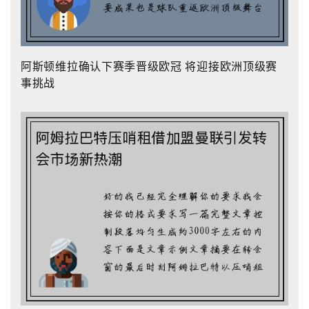
阿斯顿维拉确认下赛季晋级欧冠 将迎接欧洲顶级赛
事挑战