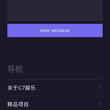
SEND MESSAGE
导航
关于c7娱乐
精品项目