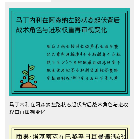
马丁内利在阿森纳左路状态起伏背后战术角色与进攻
权重再审视变化