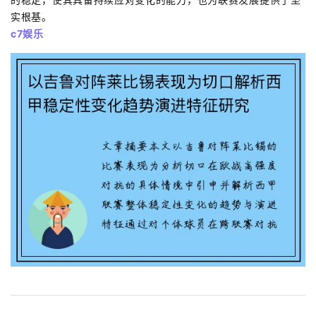
实根基。
c7娱乐