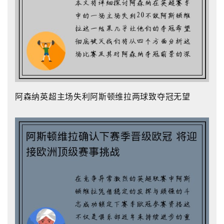
阿森纳英超主场失利阿斯顿维拉两球致夺冠无望