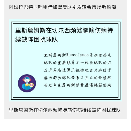
阿姆拉巴特压哨租借加盟曼联引发转会市场新热潮
里斯詹姆斯在切尔西频繁腿筋伤病持续缺阵困扰球队