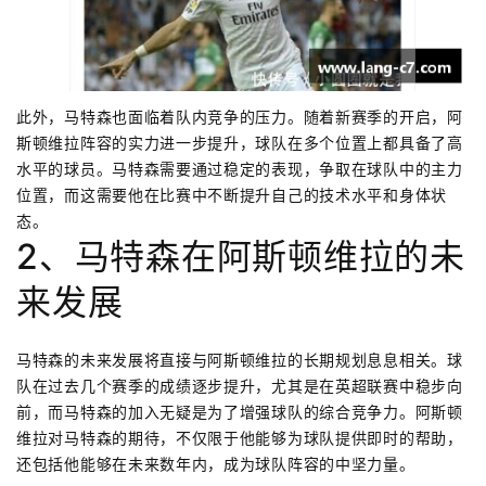
此外，马特森也面临着队内竞争的压力。随着新赛季的开启，阿
斯顿维拉阵容的实力进一步提升，球队在多个位置上都具备了高
水平的球员。马特森需要通过稳定的表现，争取在球队中的主力
位置，而这需要他在比赛中不断提升自己的技术水平和身体状
态。
2、马特森在阿斯顿维拉的未
来发展
马特森的未来发展将直接与阿斯顿维拉的长期规划息息相关。球
队在过去几个赛季的成绩逐步提升，尤其是在英超联赛中稳步向
前，而马特森的加入无疑是为了增强球队的综合竞争力。阿斯顿
维拉对马特森的期待，不仅限于他能够为球队提供即时的帮助，
还包括他能够在未来数年内，成为球队阵容的中坚力量。