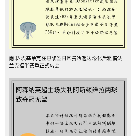
雨果·埃基蒂克在巴黎圣日耳曼遭遇边缘化后租借法
兰克福半赛季正式转会