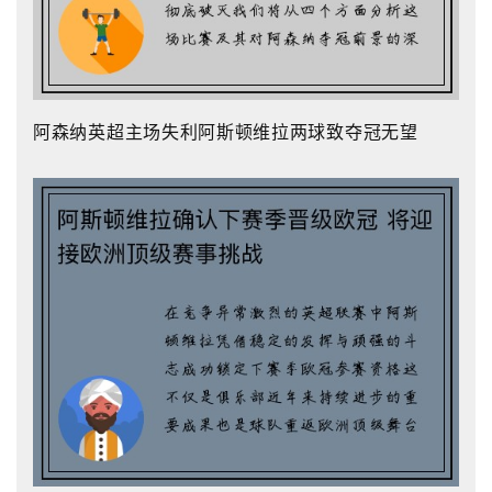
阿森纳英超主场失利阿斯顿维拉两球致夺冠无望