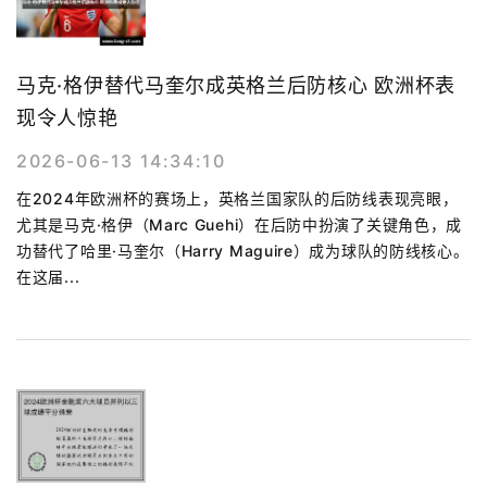
马克·格伊替代马奎尔成英格兰后防核心 欧洲杯表
现令人惊艳
2026-06-13 14:34:10
在2024年欧洲杯的赛场上，英格兰国家队的后防线表现亮眼，
尤其是马克·格伊（Marc Guehi）在后防中扮演了关键角色，成
功替代了哈里·马奎尔（Harry Maguire）成为球队的防线核心。
在这届...