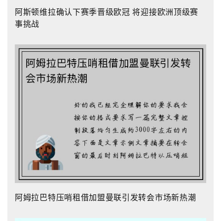
阿斯顿维拉确认下赛季晋级欧冠 将迎接欧洲顶级赛
事挑战
阿姆拉巴特压哨租借加盟曼联引发转会市场新热潮