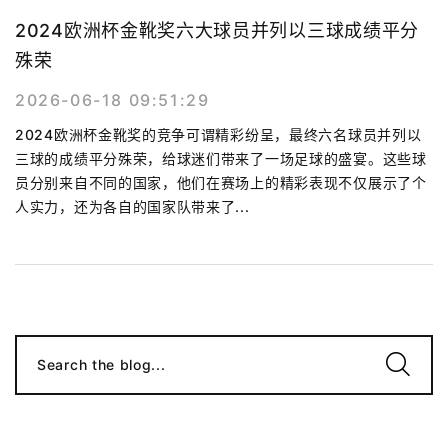
2024欧洲杯金靴奖六大球员并列以三球成绩平分
殊荣
2026-06-18 09:51:29
2024欧洲杯金靴奖的竞争可谓精彩纷呈，最终六名球员并列以
三球的成绩平分殊荣，给球迷们带来了一场足球的盛宴。这些球
员分别来自不同的国家，他们在赛场上的精彩表现不仅展示了个
人实力，还为各自的国家队带来了...
Search the blog...