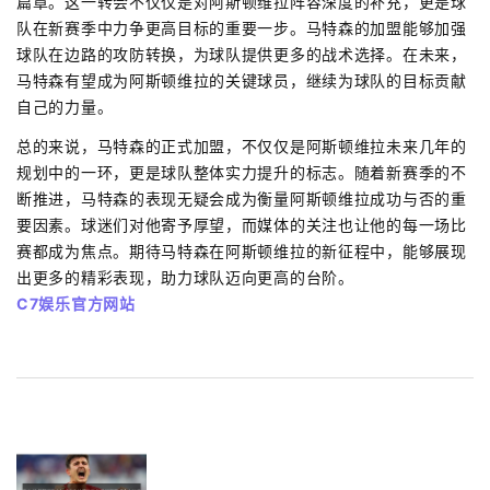
篇章。这一转会不仅仅是对阿斯顿维拉阵容深度的补充，更是球
队在新赛季中力争更高目标的重要一步。马特森的加盟能够加强
球队在边路的攻防转换，为球队提供更多的战术选择。在未来，
马特森有望成为阿斯顿维拉的关键球员，继续为球队的目标贡献
自己的力量。
总的来说，马特森的正式加盟，不仅仅是阿斯顿维拉未来几年的
规划中的一环，更是球队整体实力提升的标志。随着新赛季的不
断推进，马特森的表现无疑会成为衡量阿斯顿维拉成功与否的重
要因素。球迷们对他寄予厚望，而媒体的关注也让他的每一场比
赛都成为焦点。期待马特森在阿斯顿维拉的新征程中，能够展现
出更多的精彩表现，助力球队迈向更高的台阶。
C7娱乐官方网站