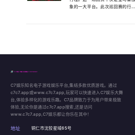
象的一大平台。此次巡回赛的行..
C7娱乐知名电子游戏娱乐平台,集结多款优质游戏。通过
c7c7.app或www.c7c7.app,玩家可以快速进入C7娱乐大舞
台,体验多样化的游戏乐趣。C7品牌致力于为用户带来极致
体验,无论你是通过c7c7.app搜索,还是访问
www.c7c7.app,C7娱乐都让你乐在其中！
地址
铜仁市沈狡星域65号