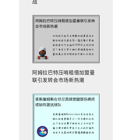
战
阿姆拉巴特压哨租借加盟曼
联引发转会市场新热潮